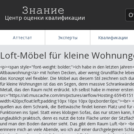
О
Центр оценки квалификации
Аттестат
Эксперты
Квалификации
Loft-Möbel für kleine Wohnung
<p><span style="font-weight: bolder;">Ich habe in den letzten Jahren
Altbauwohnung</a> mit hohen Decken, aber wenig Grundfläche leben. L
das Konzept viel flexibler. Die Möbel aus diesem Stil zeichnen sich d
für kleine Wohnungen ist das ein Segen, denn massive Schrankwände 
Metall, das den Raum nicht erdrückt. Ich selbst habe in meiner er
src="https://a0.muscache.com/im/pictures/airflow/Hosting-659451
width:420px;float:left;padding:10px 10px 10px 0px;border:0px;"><br>
quellen aus dem Schrank, die Bettwäsche findet keinen Platz und für
Funktionen ins Spiel. Statt eines klobigen Sofas, das nur sitzen kann
unglaublich praktisch, denn es nutzt die tote Fläche unter der Sitzflä
und man den Boden darunter sieht. Das gibt dem Raum Luft.<br> <br>
erinnere mich an viele Abende, wo ich auf einer durchgelegenen Sch