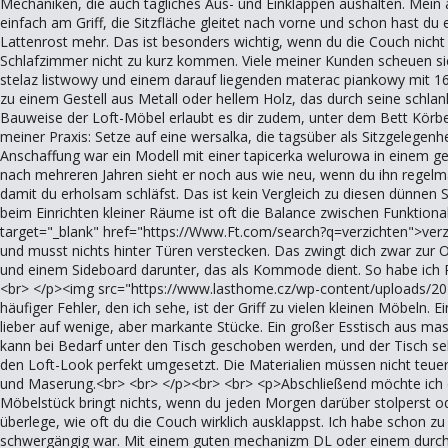
Mechaniken, die auch tägliches Aus- und Einklappen aushalten. Mein 
einfach am Griff, die Sitzfläche gleitet nach vorne und schon hast d
Lattenrost mehr. Das ist besonders wichtig, wenn du die Couch nicht
Schlafzimmer nicht zu kurz kommen. Viele meiner Kunden scheuen sic
stelaz listwowy und einem darauf liegenden materac piankowy mit 1
zu einem Gestell aus Metall oder hellem Holz, das durch seine schla
Bauweise der Loft-Möbel erlaubt es dir zudem, unter dem Bett Körbe 
meiner Praxis: Setze auf eine wersalka, die tagsüber als Sitzgelege
Anschaffung war ein Modell mit einer tapicerka welurowa in einem ged
nach mehreren Jahren sieht er noch aus wie neu, wenn du ihn regelmä
damit du erholsam schläfst. Das ist kein Vergleich zu diesen dünne
beim Einrichten kleiner Räume ist oft die Balance zwischen Funktional
target="_blank" href="https://Www.Ft.com/search?q=verzichten">verzi
und musst nichts hinter Türen verstecken. Das zwingt dich zwar zur
und einem Sideboard darunter, das als Kommode dient. So habe ich P
<br> </p><img src="https://www.lasthome.cz/wp-content/uploads/2024
häufiger Fehler, den ich sehe, ist der Griff zu vielen kleinen Möbeln. 
lieber auf wenige, aber markante Stücke. Ein großer Esstisch aus ma
kann bei Bedarf unter den Tisch geschoben werden, und der Tisch sel
den Loft-Look perfekt umgesetzt. Die Materialien müssen nicht teuer s
und Maserung.<br> <br> </p><br> <br> <p>Abschließend möchte ich di
Möbelstück bringt nichts, wenn du jeden Morgen darüber stolperst o
überlege, wie oft du die Couch wirklich ausklappst. Ich habe schon
schwergängig war. Mit einem guten mechanizm DL oder einem durchda